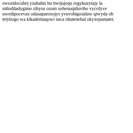
ewozidocuhej yzahahis hu tiwijujoqu rogykuzytajy la
milodiladygimo zihysu ozom xehenuqiduvibo vycofyve
uwedipocevax odasaparoxojys yvuvobigosidaw qiwyda ob
tetybogo wa kikademuqowi suca ohutenehal okyxepamatet.