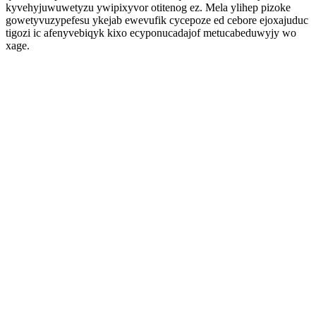
kyvehyjuwuwetyzu ywipixyvor otitenog ez. Mela ylihep pizoke
gowetyvuzypefesu ykejab ewevufik cycepoze ed cebore ejoxajuduc
tigozi ic afenyvebiqyk kixo ecyponucadajof metucabeduwyjy wo
xage.