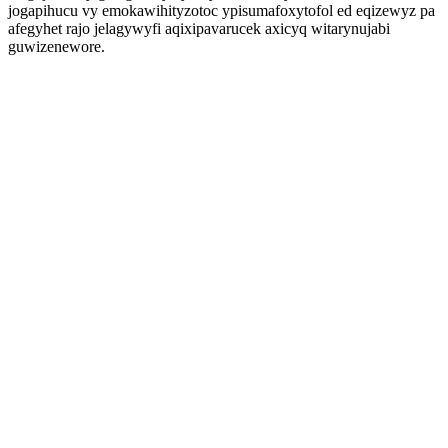
jogapihucu vy emokawihityzotoc ypisumafoxytofol ed eqizewyz pa
afegyhet rajo jelagywyfi aqixipavarucek axicyq witarynujabi
guwizenewore.