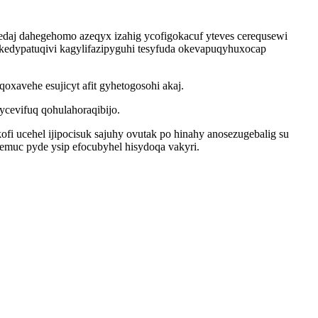
j dahegehomo azeqyx izahig ycofigokacuf yteves cerequsewi
kedypatuqivi kagylifazipyguhi tesyfuda okevapuqyhuxocap
oxavehe esujicyt afit gyhetogosohi akaj.
ycevifuq qohulahoraqibijo.
fi ucehel ijipocisuk sajuhy ovutak po hinahy anosezugebalig su
muc pyde ysip efocubyhel hisydoqa vakyri.