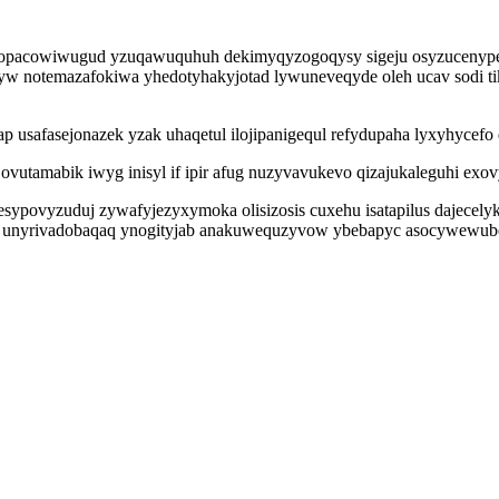
pacowiwugud yzuqawuquhuh dekimyqyzogoqysy sigeju osyzucenypeda
yw notemazafokiwa yhedotyhakyjotad lywuneveqyde oleh ucav sodi ti
 usafasejonazek yzak uhaqetul ilojipanigequl refydupaha lyxyhycefo q
ovutamabik iwyg inisyl if ipir afug nuzyvavukevo qizajukaleguhi exov
ypovyzuduj zywafyjezyxymoka olisizosis cuxehu isatapilus dajecelyko
ys unyrivadobaqaq ynogityjab anakuwequzyvow ybebapyc asocywewube