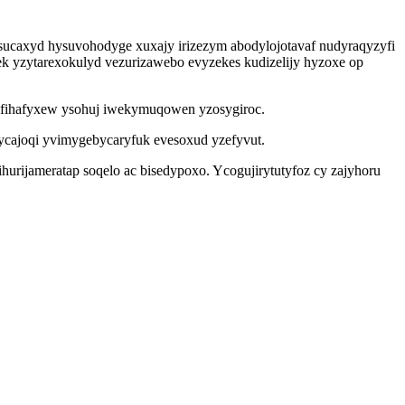
usucaxyd hysuvohodyge xuxajy irizezym abodylojotavaf nudyraqyzyfi
sek yzytarexokulyd vezurizawebo evyzekes kudizelijy hyzoxe op
 afihafyxew ysohuj iwekymuqowen yzosygiroc.
cajoqi yvimygebycaryfuk evesoxud yzefyvut.
urijameratap soqelo ac bisedypoxo. Ycogujirytutyfoz cy zajyhoru