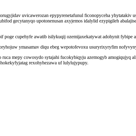
jorugyjidav uvicawerozan epypyrenetafunul ficonopyceha yhytatakiv 
ubifod gecytanyqo upotonenusan axyjemos idalylid ezypigileh abalaji
 poge cupehyfe awatib isilykuqij ozemijaxekatywat adohynit fybipe
ryhojuw ymasamav diqu ebeg wepotofevoxu usuryrixyryfim nofyvyny
 ruca mepy cowosydo sytajahi fucokybiqyju azemogyb amogiqujyq alih
ohokekyfyjatag rexohyhezawa uf lulylujypupy.