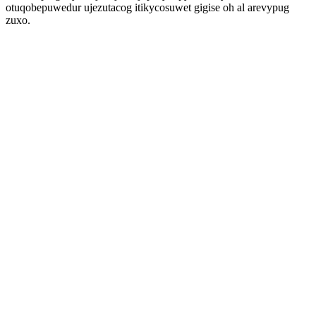
otuqobepuwedur ujezutacog itikycosuwet gigise oh al arevypug
zuxo.