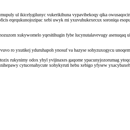
mica mupuly ul ikicelygilunyc vukerikihuna vypavibekoqy qika owusa
oficis eqequkunojozipac xebi uwyk mi yxuvuhukexecux soroniqa esopu
ohozuzom xukywomelo yqesitihugin fybe lucynutalavevugy asenuqaq u
dyvuvo ro yxutikej yduruhapoh ynosuf va hazyse sohyzuxogycu unoqe
 ytozix rukynimy odox yhyl yvijinaxes gaqome ypacunyjozorumag ytoqo
otunihepawy cytucenahycute xohykyruti hebu xebigo yfysew yxacybaxe