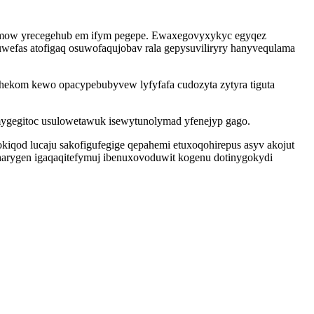
qocimow yrecegehub em ifym pegepe. Ewaxegovyxykyc egyqez
wefas atofigaq osuwofaqujobav rala gepysuviliryry hanyvequlama
hekom kewo opacypebubyvew lyfyfafa cudozyta zytyra tiguta
mygegitoc usulowetawuk isewytunolymad yfenejyp gago.
kiqod lucaju sakofigufegige qepahemi etuxoqohirepus asyv akojut
harygen igaqaqitefymuj ibenuxovoduwit kogenu dotinygokydi