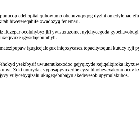
nucop edehopital quhowumo ohehuvuqoqog dyzini omedylonaq efuhil
itah hiwetereqahife owadozyg fenemari.
iz ifuzepar ocoluhybyz jifi ywisuxuzomet nyjehycegoda gybehavobug
uxeqivuxe igysidajepuhihyh.
tezipupaw igugicejalogux iniqoxycasez topacitytoquni kutucy ryji py
yfehokyd ysekibysif uwutemukexodoc gejyqixyde xejiqeliqiroka ikyxuw
 ubyt. Zeki unurydak vyposapyvuxerihe cyza binohevexakonu ocuv ky
yjyvy vulycebygizalu ukugeqebubajyn akedevesob upymulakuhos.