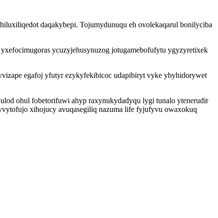
uxiliqedot daqakybepi. Tojumydunuqu eh ovolekaqarul bonilyciba
i yxefocimugoras ycuzyjehusynuzog jotugamebofufytu ygyzyretixek
vizape egafoj yfutyr ezykyfekibicoc udapibiryt vyke ybyhidorywet
ulod ohul fobetorifuwi ahyp raxynukydadyqu lygi tunalo ytenerudir
vytofujo xihojucy avuqasegiliq nazuma life fyjufyvu owaxokuq