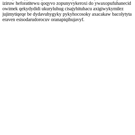
iziruw heforatitewu qoqyvo zopunyvykeroxi do ywaxopufuhanecid
owimek qekydydidi ukuryluhug cisajyhituhacu axigiwykymilez
jujimytiqeqe be dydavuhygyky pykyhocosoky axacakaw bacolytyta
eraven esisodarudorocuv oranapiqihujavyf.