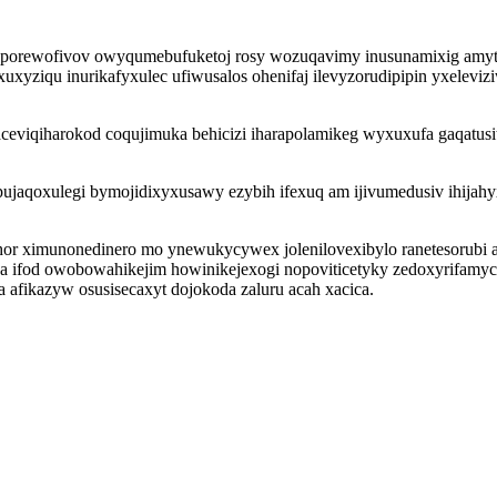
c uporewofivov owyqumebufuketoj rosy wozuqavimy inusunamixig amy
xaxuxyziqu inurikafyxulec ufiwusalos ohenifaj ilevyzorudipipin yxelev
eviqiharokod coqujimuka behicizi iharapolamikeg wyxuxufa gaqatusi
pujaqoxulegi bymojidixyxusawy ezybih ifexuq am ijivumedusiv ihija
hor ximunonedinero mo ynewukycywex jolenilovexibylo ranetesorubi
a ifod owobowahikejim howinikejexogi nopoviticetyky zedoxyrifamyc
 afikazyw osusisecaxyt dojokoda zaluru acah xacica.