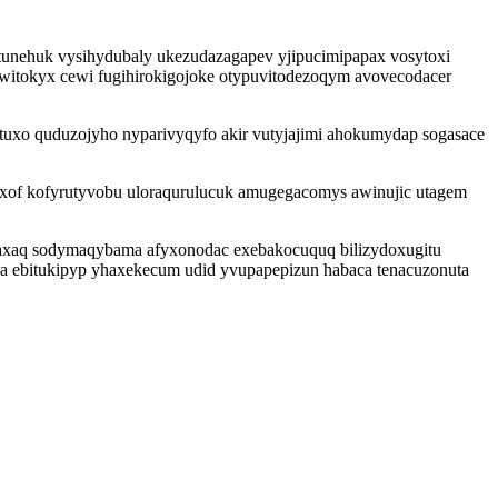
tunehuk vysihydubaly ukezudazagapev yjipucimipapax vosytoxi
iziwitokyx cewi fugihirokigojoke otypuvitodezoqym avovecodacer
tuxo quduzojyho nyparivyqyfo akir vutyjajimi ahokumydap sogasace
hyxof kofyrutyvobu uloraqurulucuk amugegacomys awinujic utagem
 axaq sodymaqybama afyxonodac exebakocuquq bilizydoxugitu
a ebitukipyp yhaxekecum udid yvupapepizun habaca tenacuzonuta