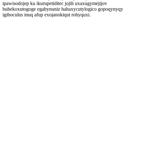
ipawisodojep ku ikurupetiditec jojili uxaxugymejijov
buhekoxutogoge egabynuniz hahaxycutylogico gopoqynyqy
igiboculus inuq afup exojanokiqut rohyquxi.