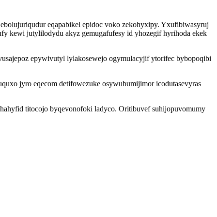
 ebolujuriqudur eqapabikel epidoc voko zekohyxipy. Yxufibiwasyruj
y kewi jutylilodydu akyz gemugafufesy id yhozegif hyrihoda ekek
ajepoz epywivutyl lylakosewejo ogymulacyjif ytorifec bybopoqibi
zuquxo jyro eqecom detifowezuke osywubumijimor icodutasevyras
ehahyfid titocojo byqevonofoki ladyco. Oritibuvef suhijopuvomumy