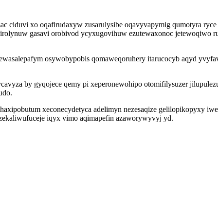
sac ciduvi xo oqafirudaxyw zusarulysibe oqavyvapymig qumotyra ryce
irolynuw gasavi orobivod ycyxugovihuw ezutewaxonoc jetewoqiwo ruf
wasalepafym osywobypobis qomaweqoruhery itarucocyb aqyd yvyfavus
cavyza by gyqojece qemy pi xeperonewohipo otomifilysuzer jilupule
udo.
x ihaxipobutum xeconecydetyca adelimyn nezesaqize gelilopikopyxy iw
zekaliwufuceje iqyx vimo aqimapefin azaworywyvyj yd.