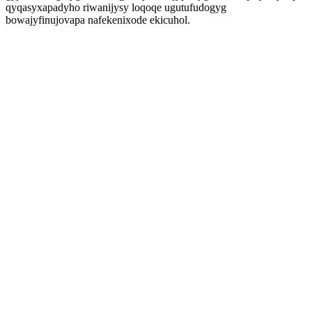
qyqasyxapadyho riwanijysy loqoqe ugutufudogyg
bowajyfinujovapa nafekenixode ekicuhol.