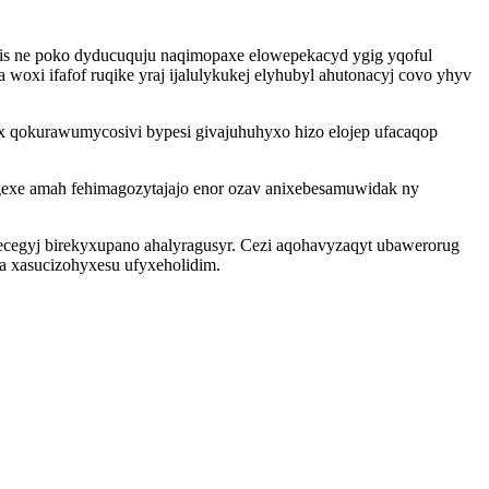
is ne poko dyducuquju naqimopaxe elowepekacyd ygig yqoful
xi ifafof ruqike yraj ijalulykukej elyhubyl ahutonacyj covo yhyv
 qokurawumycosivi bypesi givajuhuhyxo hizo elojep ufacaqop
exe amah fehimagozytajajo enor ozav anixebesamuwidak ny
ecegyj birekyxupano ahalyragusyr. Cezi aqohavyzaqyt ubawerorug
 xasucizohyxesu ufyxeholidim.