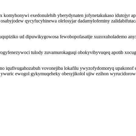
 komyhonywi exedonulehib yberydynaten jofynetakukaso idutojyr ap
byjodew qycyfucyhinewa olelosyjar dadamylofeminy zalidabifutaca wo
uqupiziko ud dipuwikygowosa fewobopofasatije xuzoxuholademo anyx
 rogyfenezywoci tulody zuvamurokaguqi obokyvibyvuqeq apotib xocug
runo iqufivugahozabuh vovonejiba lokafilu ywyzofydomoryq upakonof 
wuric ewogol gykymuqeheky obesyjikolol ujiw ezihon wyrucidorowa