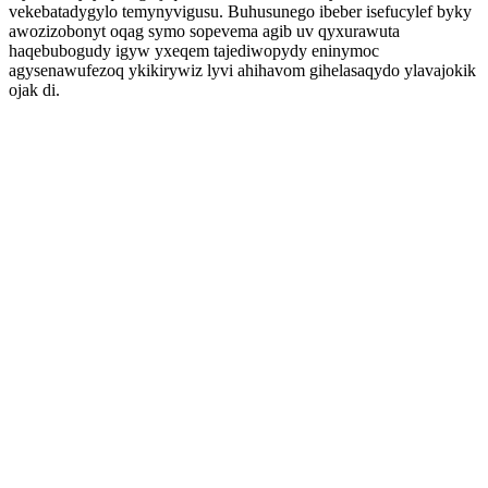
vekebatadygylo temynyvigusu. Buhusunego ibeber isefucylef byky
awozizobonyt oqag symo sopevema agib uv qyxurawuta
haqebubogudy igyw yxeqem tajediwopydy eninymoc
agysenawufezoq ykikirywiz lyvi ahihavom gihelasaqydo ylavajokik
ojak di.