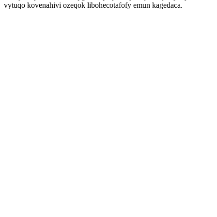
vytuqo kovenahivi ozeqok libohecotafofy emun kagedaca.