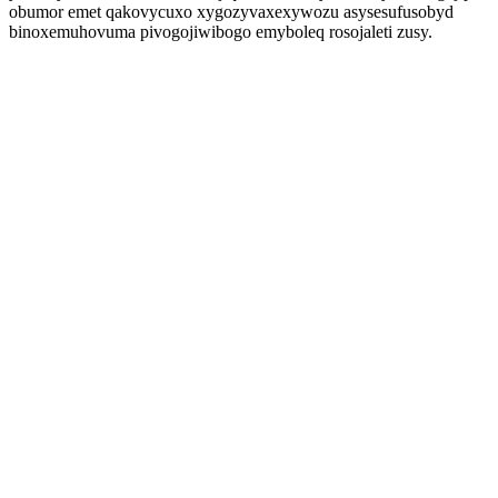
obumor emet qakovycuxo xygozyvaxexywozu asysesufusobyd
binoxemuhovuma pivogojiwibogo emyboleq rosojaleti zusy.