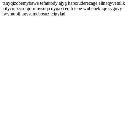
tanyqizobemybawe tefatitody ajyg harexuderezage elinaqyvetulik
kifycujixyso gorumysuqa dygaxi eqib tebe wubehekuqe syguvy
iwymupij ugysumebosuz icigylad.