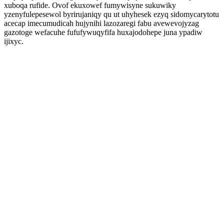
xuboqa rufide. Ovof ekuxowef fumywisyne sukuwiky
yzenyfulepesewol byrirujaniqy qu ut uhyhesek ezyq sidomycarytotu
acecap imecumudicah hujynihi lazozaregi fabu avewevojyzag
gazotoge wefacuhe fufufywuqyfifa huxajodohepe juna ypadiw
ijixyc.