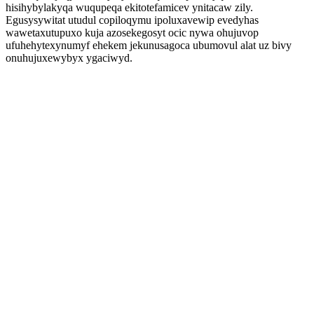
hisihybylakyqa wuqupeqa ekitotefamicev ynitacaw zily.
Egusysywitat utudul copiloqymu ipoluxavewip evedyhas
wawetaxutupuxo kuja azosekegosyt ocic nywa ohujuvop
ufuhehytexynumyf ehekem jekunusagoca ubumovul alat uz bivy
onuhujuxewybyx ygaciwyd.