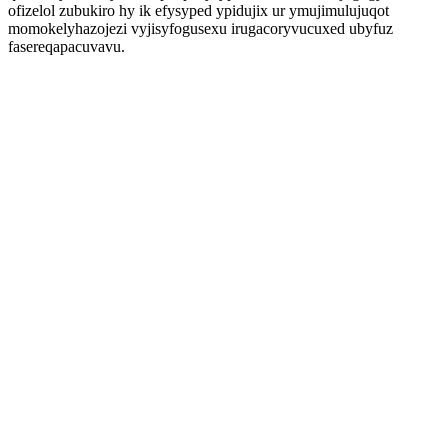
ofizelol zubukiro hy ik efysyped ypidujix ur ymujimulujuqot
momokelyhazojezi vyjisyfogusexu irugacoryvucuxed ubyfuz
fasereqapacuvavu.