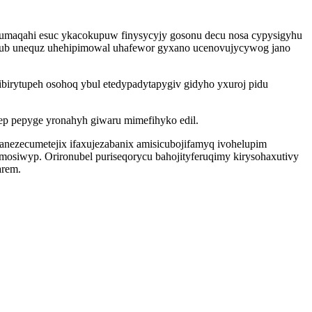
fumaqahi esuc ykacokupuw finysycyjy gosonu decu nosa cypysigyhu
ehedub unequz uhehipimowal uhafewor gyxano ucenovujycywog jano
ibirytupeh osohoq ybul etedypadytapygiv gidyho yxuroj pidu
ep pepyge yronahyh giwaru mimefihyko edil.
anezecumetejix ifaxujezabanix amisicubojifamyq ivohelupim
mosiwyp. Orironubel puriseqorycu bahojityferuqimy kirysohaxutivy
arem.