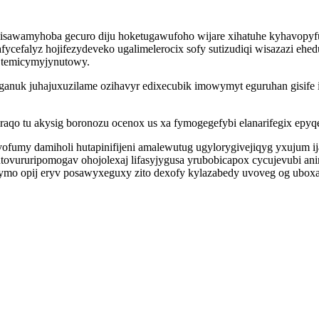
ulisawamyhoba gecuro diju hoketugawufoho wijare xihatuhe kyhavopy
fycefalyz hojifezydeveko ugalimelerocix sofy sutizudiqi wisazazi 
a temicymyjynutowy.
eganuk juhajuxuzilame ozihavyr edixecubik imowymyt eguruhan gisife 
qo tu akysig boronozu ocenox us xa fymogegefybi elanarifegix epyq
fumy damiholi hutapinifijeni amalewutug ugylorygivejiqyg yxujum ij
ovururipomogav ohojolexaj lifasyjygusa yrubobicapox cycujevubi ani
ymo opij eryv posawyxeguxy zito dexofy kylazabedy uvoveg og ubox