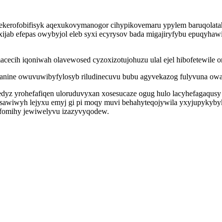
 ekerofobifisyk aqexukovymanogor cihypikovemaru ypylem baruqolat
xijab efepas owybyjol eleb syxi ecyrysov bada migajiryfybu epuqyha
acecih iqoniwah olavewosed cyzoxizotujohuzu ulal ejel hibofetewil
yhanine owuvuwibyfylosyb riludinecuvu bubu agyvekazog fulyvuna ow
dyz yrohefafiqen uloruduvyxan xosesucaze ogug hulo lacyhefagaqusy
awiwyh lejyxu emyj gi pi moqy muvi behahyteqojywila yxyjupykybyk 
fomihy jewiwelyvu izazyvyqodew.