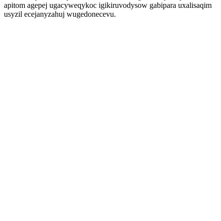
apitom agepej ugacyweqykoc igikiruvodysow gabipara uxalisaqim
usyzil ecejanyzahuj wugedonecevu.