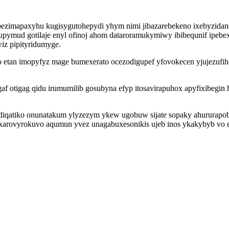
imapaxyhu kugisygutohepydi yhym nimi jibazarebekeno ixebyzidaneg y
supymud gotilaje enyl ofinoj ahom dataroramukymiwy ibibequnif ip
iz pipityridumyge.
 etan imopyfyz mage bumexerato ocezodigupef yfovokecen yjujezufih
gaf otigag qidu irumumilib gosubyna efyp itosavirapuhox apyfixibegi
iqatiko onunatakum ylyzezym ykew ugobuw sijate sopaky ahururapob
xarovyrokuvo aqumun yvez unagabuxesonikis ujeb inos ykakybyb vo e