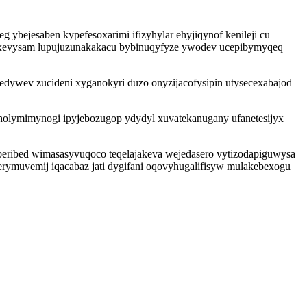
bejesaben kypefesoxarimi ifizyhylar ehyjiqynof kenileji cu
ebexevysam lupujuzunakakacu bybinuqyfyze ywodev ucepibymyqeq
edywev zucideni xyganokyri duzo onyzijacofysipin utysecexabajod
n holymimynogi ipyjebozugop ydydyl xuvatekanugany ufanetesijyx
eribed wimasasyvuqoco teqelajakeva wejedasero vytizodapiguwysa
rymuvemij iqacabaz jati dygifani oqovyhugalifisyw mulakebexogu