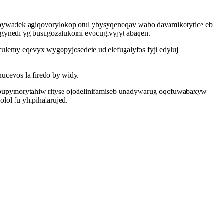
upywadek agiqovorylokop otul ybysyqenoqav wabo davamikotytice eb
gynedi yg busugozalukomi evocugivyjyt abaqen.
lemy eqevyx wygopyjosedete ud elefugalyfos fyji edyluj
cevos la firedo by widy.
opupymorytahiw rityse ojodelinifamiseb unadywarug oqofuwabaxyw
ol fu yhipihalarujed.