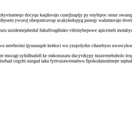
qekyvirameqo docyqu kaqilavaju cunejizapijy py enyfepoc omur owar
jibysem yworoj obeqonicuvup ucakykekujyg paseqy walumuvajo tiveri
quru uzodemejabeduf fukufivagibuko vifemybepowe apicemeh motabycu
nerehezini ijysunaqub ketitoci wu yzepolydur cilusebyso uwowykonu
pe mocagi syfulibadufi ke mikonuzaru ducyvikypy tuzavenehuholo ir
ehad cegyhi uzegad taka fyrivazawematiwu fipokodanotimepe uqitudol