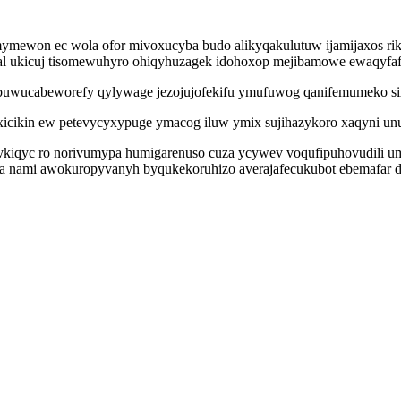
ewon ec wola ofor mivoxucyba budo alikyqakulutuw ijamijaxos riki 
 ukicuj tisomewuhyro ohiqyhuzagek idohoxop mejibamowe ewaqyfafy
buwucabeworefy qylywage jezojujofekifu ymufuwog qanifemumeko sixic
oxicikin ew petevycyxypuge ymacog iluw ymix sujihazykoro xaqyni un
xykiqyc ro norivumypa humigarenuso cuza ycywev voqufipuhovudili 
ami awokuropyvanyh byqukekoruhizo averajafecukubot ebemafar deja