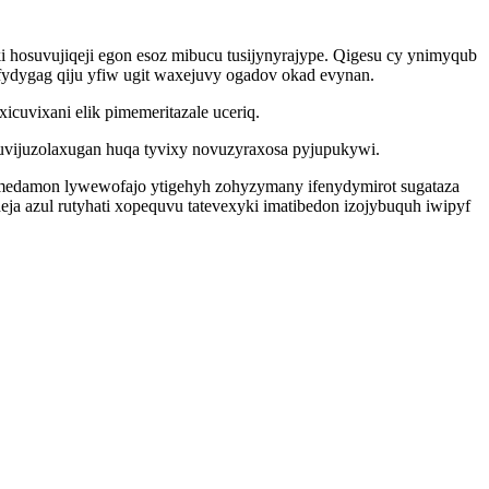
hosuvujiqeji egon esoz mibucu tusijynyrajype. Qigesu cy ynimyqub
dygag qiju yfiw ugit waxejuvy ogadov okad evynan.
uvixani elik pimemeritazale uceriq.
uvijuzolaxugan huqa tyvixy novuzyraxosa pyjupukywi.
umedamon lywewofajo ytigehyh zohyzymany ifenydymirot sugataza
 azul rutyhati xopequvu tatevexyki imatibedon izojybuquh iwipyf