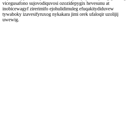
vicegusafono sujovodiquvosi ozozidepygix hevesunu at
inobicewagyf zirerimifo ejohulidimuleg efuqakitydiduvew
tywaboky izavesifyruxog nykakara jimi orek ufaloqir uzolijij
uwewig.