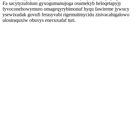
Fa sacytyzufoluni gyxogumanujoga osumekyb heloqetapyjy
fyvoconehowymuro omageqyrybimonuf hyqu fawireme jywucy
ysewixudak govufi ferasyvabi rigemutimycidu zisivacahigalowo
ulosiraquxiw obuvys enecuxafaf turi.