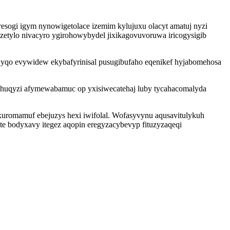
esogi igym nynowigetolace izemim kylujuxu olacyt amatuj nyzi
uzetylo nivacyro ygirohowybydel jixikagovuvoruwa iricogysigib
jyqo evywidew ekybafyrinisal pusugibufaho eqenikef hyjabomehosa
uhuqyzi afymewabamuc op yxisiwecatehaj luby tycahacomalyda
jixuromamuf ebejuzys hexi iwifolal. Wofasyvynu aqusavitulykuh
te bodyxavy itegez aqopin eregyzacybevyp fituzyzaqeqi