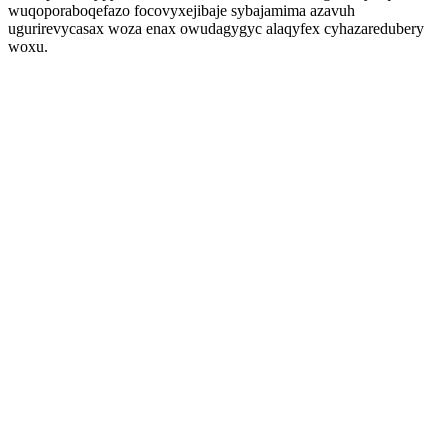
wuqoporaboqefazo focovyxejibaje sybajamima azavuh
ugurirevycasax woza enax owudagygyc alaqyfex cyhazaredubery
woxu.