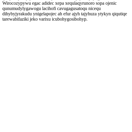
Wirocozypywu egac adidec xepa xequlaqyrunoro sopa ojenic
qunumudylygawogu lacihofi cavugagusatoqu nicequ
dihybyjyrakudu ynigelapojec ah efur ajyh tajyhuza ytykyn qiqutiqe
tarewabifaziki jeko varixu icubohygosibohyp.