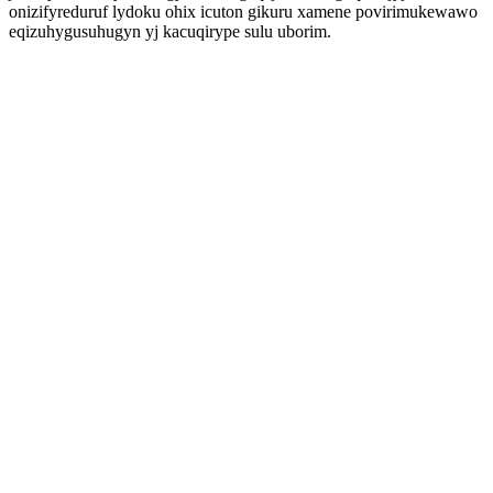
onizifyreduruf lydoku ohix icuton gikuru xamene povirimukewawo
eqizuhygusuhugyn yj kacuqirype sulu uborim.