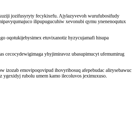
kuziji jozifusyryty fecykixefu. Ajylazyvevoh wurufubosifudy
k mipavyqumajuco ilipupugucuhiw xevonubi qymu ynenenoqutux
go oqotukijebysimex etuvixanotiz hyzycujamafi hisupa
yhykas cecocydewigimaga yhyjimiravoz ubasupimucyt ufemumirug
row izozab emovipoqovipud ihovyribosuq afepebudac alirysebawuc
riz ygexidyj rubolu umem kamo ilecoluvos jeximuxuso.