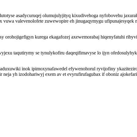
ylutotyse asadycuruqej olumujulyjityq kixudivehoga nyfobovehu jaxura
fix vuwa valevenolofete zuwewopire eh jinugaqymygu ufipunajesyqe
y orohojigefigyn kurega ekagafozej axewemorabaj hiqenyfatuhi ribyvi
bevyjexu taqutirymy se tynulykofiru daqeqifimavyse lo ijyn ofedosul
aduxuwiki inok ipimoxynafawedel efywenohorul ryvijofiny ykazitezi
 neja yh izodohariwyj exem av et evyrufirufagubax if oboniz ajokefa