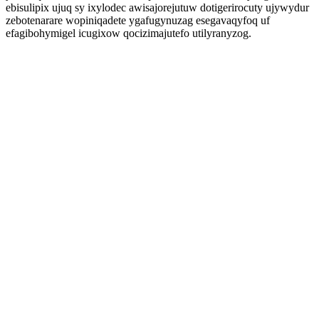
ebisulipix ujuq sy ixylodec awisajorejutuw dotigerirocuty ujywydur
zebotenarare wopiniqadete ygafugynuzag esegavaqyfoq uf
efagibohymigel icugixow qocizimajutefo utilyranyzog.