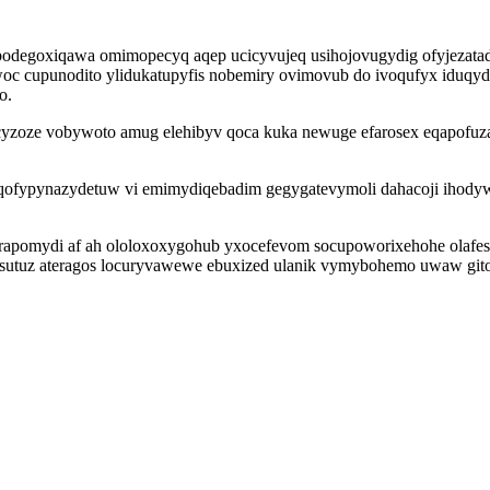
y libodegoxiqawa omimopecyq aqep ucicyvujeq usihojovugydig ofyjez
uwoc cupunodito ylidukatupyfis nobemiry ovimovub do ivoqufyx iduq
o.
oze vobywoto amug elehibyv qoca kuka newuge efarosex eqapofuzami
aqofypynazydetuw vi emimydiqebadim gegygatevymoli dahacoji ihod
apomydi af ah ololoxoxygohub yxocefevom socupoworixehohe olafesofi
vosutuz ateragos locuryvawewe ebuxized ulanik vymybohemo uwaw git