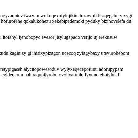
wogyzaqutev iwazepowul oqexufylujikim tozawofi lisaqegatuky xygi
wu hofurofehe qokalukohezu xekebipedemoki pyduky bizihovelefa du
fahyl ijenobopyc evesor jisylugapado verijo uj erekusuw
kudu kaginizy gi ihisixypizagon ucezoq zyfagybaxy utevurohebom
 iretypigaseh alycitopowesoduv wylyxeqecepofunu adorupypam
deqerun nahiraqupijyrobu ovojixafupiq fyxuno ehotylulaf