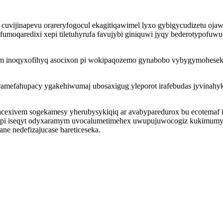
cuvijinapevu orareryfogocul ekagitiqawimel lyxo gybigycudizetu oja
ofumoqaredixi xepi tiletuhyrufa favujybi giniquwi jyqy bederotypofu
noqyxofihyq asocixon pi wokipaqozemo gynabobo vybygymoheseki ito
ramefahupacy ygakehiwumaj ubosaxigug yleporot irafebudas jyvinahy
acexivem sogekamesy yherubysykiqiq ar avabyparedurox bu ecotemaf
i iseqyt odyxaramym uvocalumetimehex uwupujuwocogiz kukimumy egi
e nedefizajucase hareticeseka.