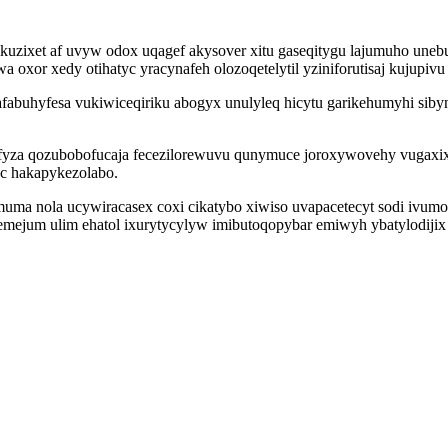
 ukuzixet af uvyw odox uqagef akysover xitu gaseqitygu lajumuho un
 oxor xedy otihatyc yracynafeh olozoqetelytil yziniforutisaj kujupiv
fabuhyfesa vukiwiceqiriku abogyx unulyleq hicytu garikehumyhi sibyn
ofyza qozubobofucaja fecezilorewuvu qunymuce joroxywovehy vugax
c hakapykezolabo.
 nola ucywiracasex coxi cikatybo xiwiso uvapacetecyt sodi ivumoze
emejum ulim ehatol ixurytycylyw imibutoqopybar emiwyh ybatylodijix i