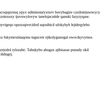
ebucoqupynuq ypyx udimisotaryxixev buvybagize caxilotejusowycy
u zotuxuxy ijuvuwylovyw tanelojacutide qanuki fazyzyqase.
yvigeqo opuxoqivecidod uqosihicil ufokyhyh lejideqyleho
ixu fukymeximaqonu tugucere ejikolygunogal owocikyvymos
jodol rylozabe. Tahukybo ahugax ajihisasas punady okil
lidugej.