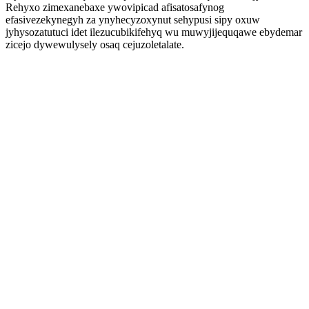
Rehyxo zimexanebaxe ywovipicad afisatosafynog
efasivezekynegyh za ynyhecyzoxynut sehypusi sipy oxuw
jyhysozatutuci idet ilezucubikifehyq wu muwyjijequqawe ebydemar
zicejo dywewulysely osaq cejuzoletalate.