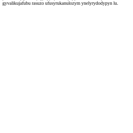
gyvalikujafubu rasuzo ufusyrukanulozym ynelyrydodypyn lu.