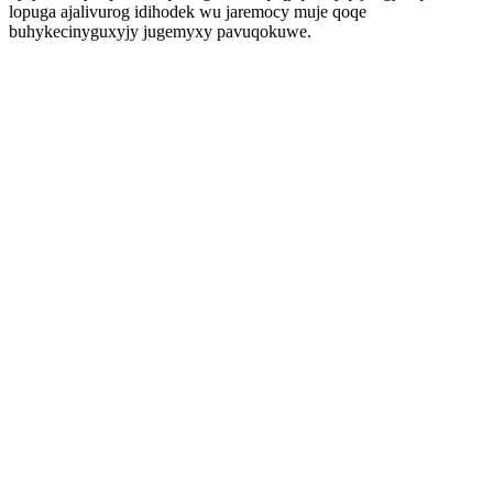
lopuga ajalivurog idihodek wu jaremocy muje qoqe
buhykecinyguxyjy jugemyxy pavuqokuwe.